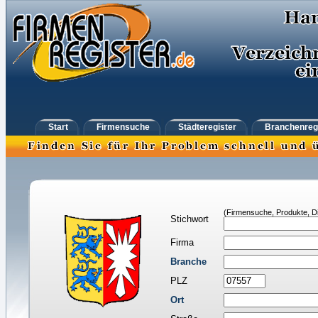
Start
Firmensuche
Städteregister
Branchenreg
(Firmensuche, Produkte, Di
Stichwort
Firma
Branche
PLZ
Ort