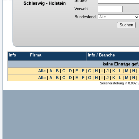
Straße
Vorwahl
Bundesland
Info
Firma
Info / Branche
keine Einträge ge
Alle
|
A
|
B
|
C
|
D
|
E
|
F
|
G
|
H
|
I
|
J
|
K
|
L
|
M
|
N
|
Alle
|
A
|
B
|
C
|
D
|
E
|
F
|
G
|
H
|
I
|
J
|
K
|
L
|
M
|
N
|
Seitenerstellung in 0.002