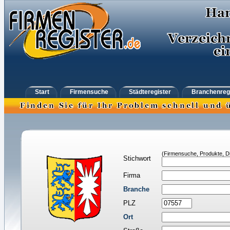
Start
Firmensuche
Städteregister
Branchenreg
(Firmensuche, Produkte, Di
Stichwort
Firma
Branche
PLZ
Ort