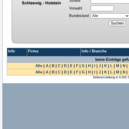
Straße
Vorwahl
Bundesland
Info
Firma
Info / Branche
keine Einträge ge
Alle
|
A
|
B
|
C
|
D
|
E
|
F
|
G
|
H
|
I
|
J
|
K
|
L
|
M
|
N
|
Alle
|
A
|
B
|
C
|
D
|
E
|
F
|
G
|
H
|
I
|
J
|
K
|
L
|
M
|
N
|
Seitenerstellung in 0.002