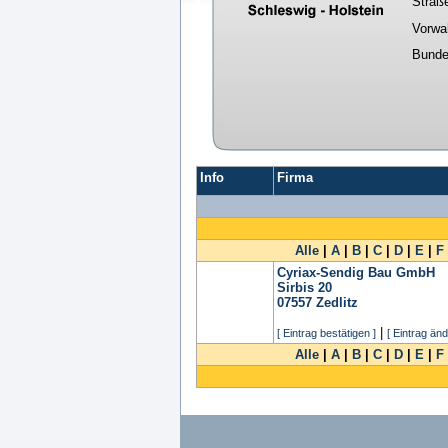
Straß
Vorwa
Bunde
Info
Firma
Alle
|
A
|
B
|
C
|
D
|
E
|
F
Cyriax-Sendig Bau GmbH
Sirbis 20
07557
Zedlitz
|
[ Eintrag bestätigen ]
[ Eintrag änd
Alle
|
A
|
B
|
C
|
D
|
E
|
F