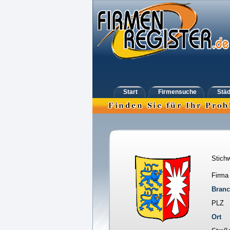
Start
Firmensuche
Städ
Stichw
Firma
Bran
PLZ
Ort