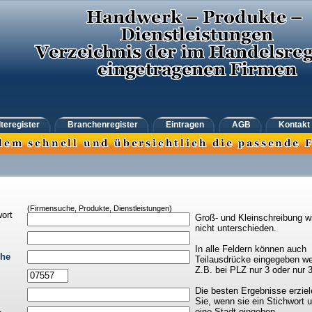
teregister
Branchenregister
Eintragen
AGB
Kontakt
(Firmensuche, Produkte, Dienstleistungen)
ort
Groß- und Kleinschreibung w
nicht unterschieden.
In alle Feldern können auch
che
Teilausdrücke eingegeben we
Z.B. bei PLZ nur 3 oder nur 
Die besten Ergebnisse erziel
Sie, wenn sie ein Stichwort 
eine Stadt eingeben