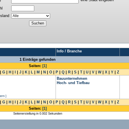
e
hl
sland
Info / Branche
1 Einträge gefunden
Seiten:
[1]
|
G
|
H
|
I
|
J
|
K
|
L
|
M
|
N
|
O
|
P
|
Q
|
R
|
S
|
T
|
U
|
V
|
W
|
X
|
Y
|
Z
Bauunternehmen
Hoch- und Tiefbau
ern ]
|
G
|
H
|
I
|
J
|
K
|
L
|
M
|
N
|
O
|
P
|
Q
|
R
|
S
|
T
|
U
|
V
|
W
|
X
|
Y
|
Z
Seiten:
[1]
Seitenerstellung in 0.002 Sekunden