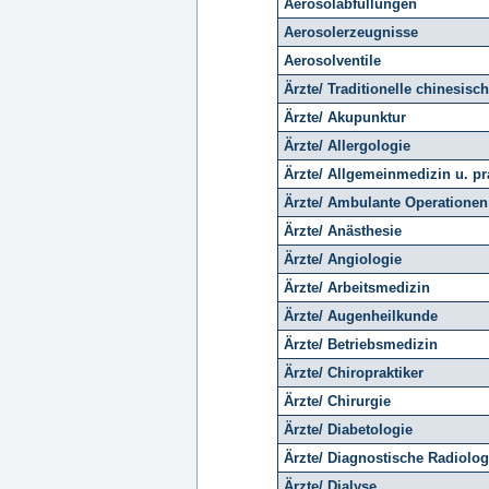
Aerosolabfüllungen
Aerosolerzeugnisse
Aerosolventile
Ärzte/ Traditionelle chinesisc
Ärzte/ Akupunktur
Ärzte/ Allergologie
Ärzte/ Allgemeinmedizin u. pr
Ärzte/ Ambulante Operationen
Ärzte/ Anästhesie
Ärzte/ Angiologie
Ärzte/ Arbeitsmedizin
Ärzte/ Augenheilkunde
Ärzte/ Betriebsmedizin
Ärzte/ Chiropraktiker
Ärzte/ Chirurgie
Ärzte/ Diabetologie
Ärzte/ Diagnostische Radiolog
Ärzte/ Dialyse