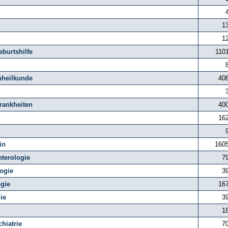
1
1
burtshilfe
110
nheilkunde
40
rankheiten
40
16
in
160
nterologie
7
ogie
3
ogie
16
ie
3
1
hiatrie
7