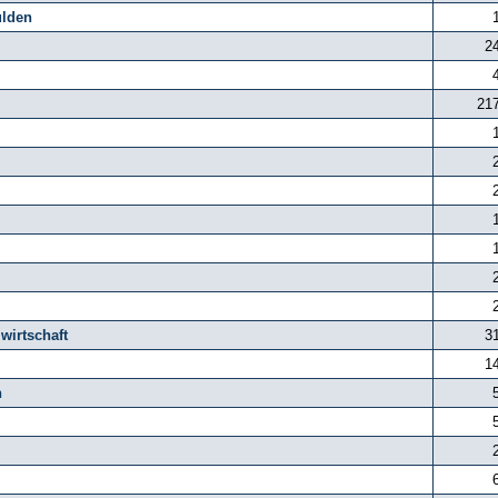
ulden
2
21
wirtschaft
3
1
n