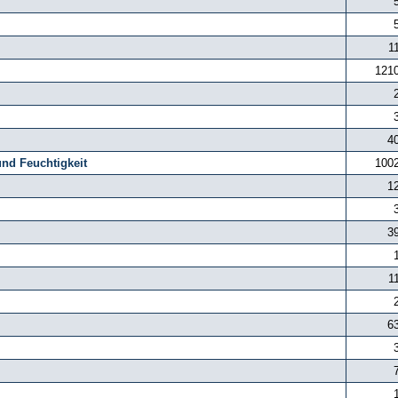
1
121
4
nd Feuchtigkeit
100
1
3
1
6