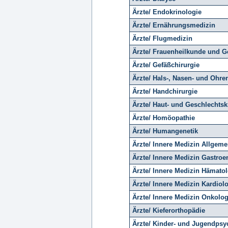
Ärzte/ Endokrinologie
Ärzte/ Ernährungsmedizin
Ärzte/ Flugmedizin
Ärzte/ Frauenheilkunde und Ge
Ärzte/ Gefäßchirurgie
Ärzte/ Hals-, Nasen- und Ohre
Ärzte/ Handchirurgie
Ärzte/ Haut- und Geschlechtsk
Ärzte/ Homöopathie
Ärzte/ Humangenetik
Ärzte/ Innere Medizin Allgeme
Ärzte/ Innere Medizin Gastroe
Ärzte/ Innere Medizin Hämatol
Ärzte/ Innere Medizin Kardiol
Ärzte/ Innere Medizin Onkolog
Ärzte/ Kieferorthopädie
Ärzte/ Kinder- und Jugendpsyc