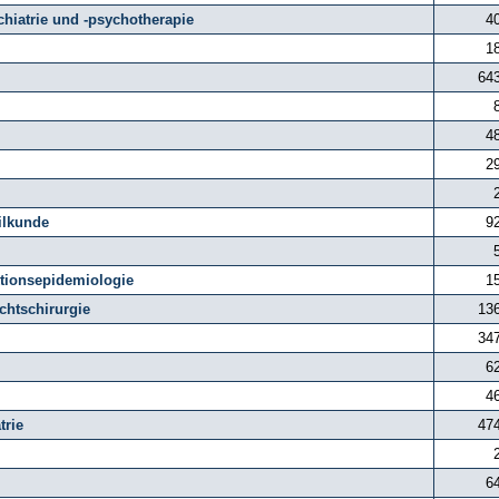
hiatrie und -psychotherapie
4
1
64
4
2
ilkunde
9
ktionsepidemiologie
1
chtschirurgie
13
34
6
4
trie
47
6