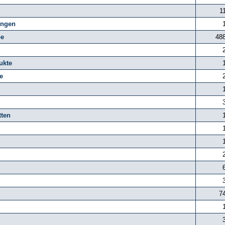
1
ungen
be
48
ukte
e
tten
7