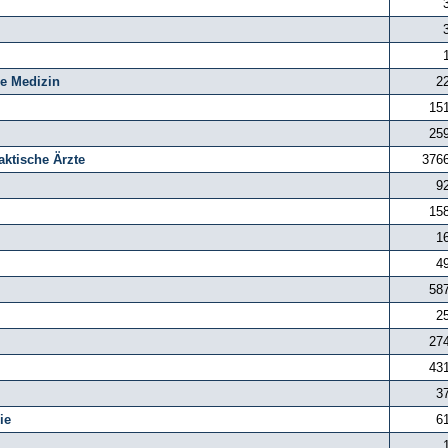
he Medizin
2
15
25
aktische Ärzte
376
9
15
1
4
58
2
27
43
3
ie
6