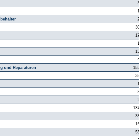
behälter
3
1
1
ng und Reparaturen
15
3
13
3
1
5