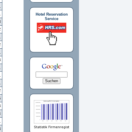
1
1
Hotel Reservation
Service
8
2
1
2
1
3
1
1
1
2
6
3
4
1
3