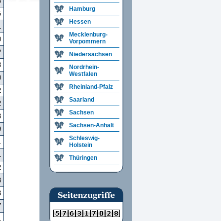
5
Hamburg
5
Hessen
1
Mecklenburg-
0
Vorpommern
2
Niedersachsen
3
Nordrhein-
Westfalen
0
Rheinland-Pfalz
2
Saarland
2
Sachsen
3
Sachsen-Anhalt
9
Schleswig-
1
Holstein
1
Thüringen
2
3
3
7
1