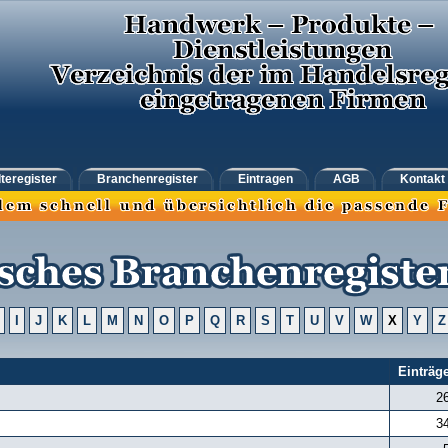
teregister
Branchenregister
Eintragen
AGB
Kontakt
I
J
K
L
M
N
O
P
Q
R
S
T
U
V
W
X
Y
Z
Einträg
2
3