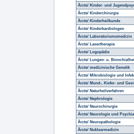
Ärzte/ Kinder- und Jugendpsyc
Ärzte/ Kinderchirurgie
Ärzte/ Kinderheilkunde
Ärzte/ Kinderkardiologen
Ärzte/ Laboratoriumsmedizin
Ärzte/ Lasertherapie
Ärzte/ Logopädie
Ärzte/ Lungen- u. Bronchialhe
Ärzte/ medizinische Genetik
Ärzte/ Mikrobiologie und Infe
Ärzte/ Mund-, Kiefer- und Gesi
Ärzte/ Naturheilverfahren
Ärzte/ Nephrologie
Ärzte/ Neurochirurgie
Ärzte/ Neurologie und Psychia
Ärzte/ Neuropathologie
Ärzte/ Nuklearmedizin