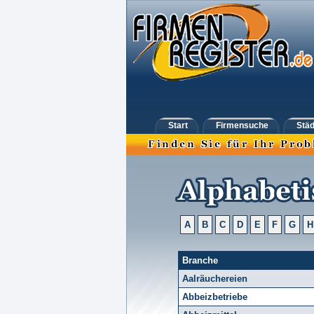
Start
Firmensuche
Städ
A
B
C
D
E
F
G
H
Branche
Aalräuchereien
Abbeizbetriebe