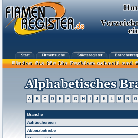
Start
Firmensuche
Städteregister
Branchenreg
A
B
C
D
E
F
G
H
I
J
K
L
M
N
O
Branche
Aalräuchereien
Abbeizbetriebe