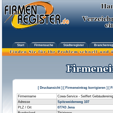
Start
Firmensuche
Städteregister
Branchenreg
[ Druckansicht ]
[ Firmeneintrag korrigieren ]
[ 
Firmenname
Cowa-Service - Seiffert Gebäuderein
Adresse
Spitzweidenweg 107
PLZ / Ort
07743
Jena
Bundesland
Thüringen