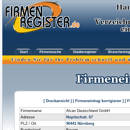
Start
Firmensuche
Städteregister
Branchenreg
[ Druckansicht ]
[ Firmeneintrag korrigieren ]
[ 
Firmenname
Alcan Deutschland GmbH
Adresse
Nopitschstr. 67
PLZ / Ort
90441
Nürnberg
Bundesland
Bayern