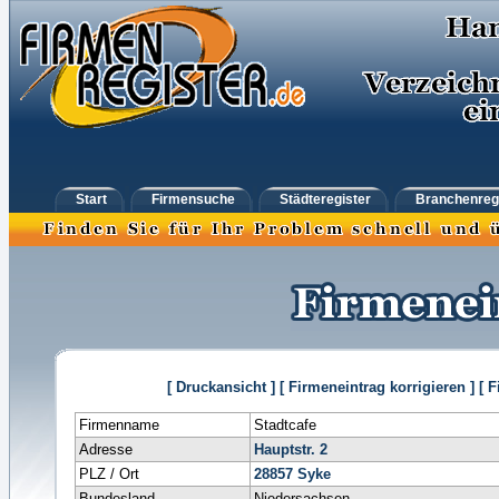
Start
Firmensuche
Städteregister
Branchenreg
[ Druckansicht ]
[ Firmeneintrag korrigieren ]
[ 
Firmenname
Stadtcafe
Adresse
Hauptstr. 2
PLZ / Ort
28857
Syke
Bundesland
Niedersachsen