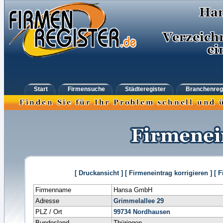
Start
Firmensuche
Städteregister
Branchenreg
[ Druckansicht ]
[ Firmeneintrag korrigieren ]
[ 
Firmenname
Hansa GmbH
Adresse
Grimmelallee 29
PLZ / Ort
99734
Nordhausen
Bundesland
Thüringen