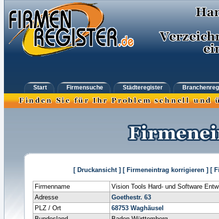
Start
Firmensuche
Städteregister
Branchenreg
[ Druckansicht ]
[ Firmeneintrag korrigieren ]
[ 
Firmenname
Vision Tools Hard- und Software Ent
Adresse
Goethestr. 63
PLZ / Ort
68753
Waghäusel
Bundesland
Baden-Württemberg