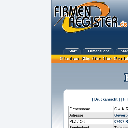
Start
Firmensuche
Städ
[ Druckansicht ]
[ Fi
Firmenname
G & K R
Adresse
Gewerb
PLZ / Ort
07407
R
Bundesland
Thüring