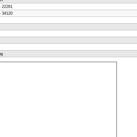
- 22281
- 34120
ng