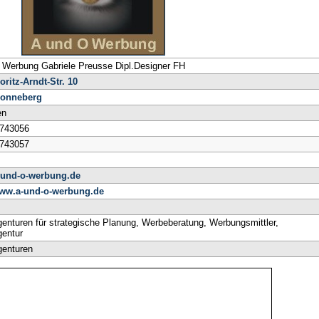
 Werbung Gabriele Preusse Dipl.Designer FH
ritz-Arndt-Str. 10
onneberg
en
 743056
 743057
-und-o-werbung.de
www.a-und-o-werbung.de
enturen für strategische Planung, Werbeberatung, Werbungsmittler,
entur
enturen