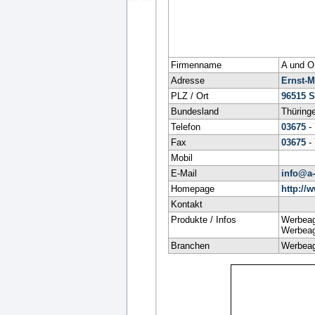
Firmenname
A und O
Adresse
Ernst-Mo
PLZ / Ort
96515
S
Bundesland
Thüring
Telefon
03675
-
Fax
03675
-
Mobil
E-Mail
info@a
Homepage
http://
Kontakt
Produkte / Infos
Werbeag
Werbeag
Branchen
Werbeag