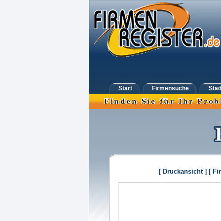
Start
Firmensuche
Städ
[ Druckansicht ]
[ Fi