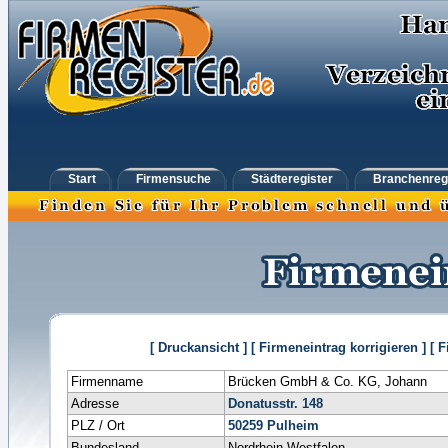
Start
Firmensuche
Städteregister
Branchenreg
[ Druckansicht ]
[ Firmeneintrag korrigieren ]
[ 
Firmenname
Brücken GmbH & Co. KG, Johann
Adresse
Donatusstr. 148
PLZ / Ort
50259
Pulheim
Bundesland
Nordrhein-Westfalen