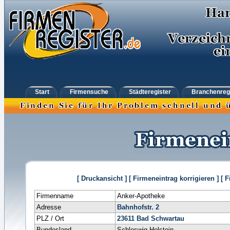
Start
Firmensuche
Städteregister
Branchenreg
[ Druckansicht ]
[ Firmeneintrag korrigieren ]
[ 
Firmenname
Anker-Apotheke
Adresse
Bahnhofstr. 2
PLZ / Ort
23611
Bad Schwartau
Bundesland
Schleswig-Holstein