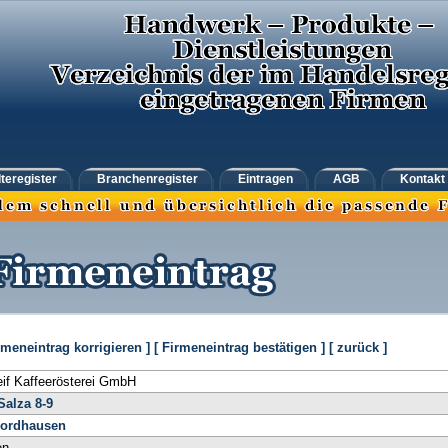
teregister
Branchenregister
Eintragen
AGB
Kontakt
rmeneintrag korrigieren ]
[ Firmeneintrag bestätigen ]
[ zurück ]
eif Kaffeerösterei GmbH
Salza 8-9
ordhausen
en