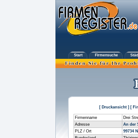
Start
Firmensuche
Städ
[ Druckansicht ]
[ Fi
Firmenname
Drei Str
Adresse
An der 
PLZ / Ort
99734
N
Bundesland
Thüring