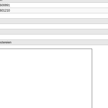
 600891
 601210
stereien