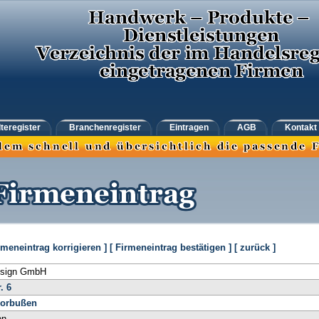
teregister
Branchenregister
Eintragen
AGB
Kontakt
rmeneintrag korrigieren ]
[ Firmeneintrag bestätigen ]
[ zurück ]
esign GmbH
. 6
orbußen
en