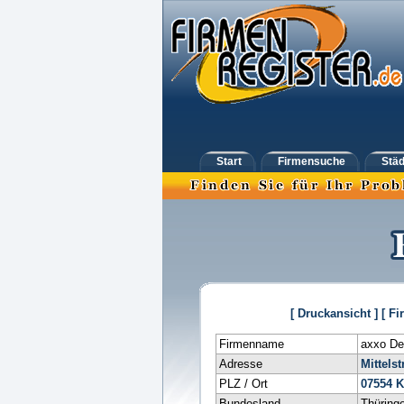
Start
Firmensuche
Städ
[ Druckansicht ]
[ Fi
Firmenname
axxo D
Adresse
Mittelstr
PLZ / Ort
07554
K
Bundesland
Thüring