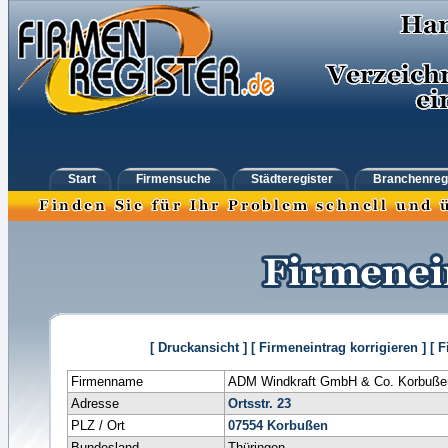
Start
Firmensuche
Städteregister
Branchenreg
[ Druckansicht ]
[ Firmeneintrag korrigieren ]
[ 
Firmenname
ADM Windkraft GmbH & Co. Korbuß
Adresse
Ortsstr. 23
PLZ / Ort
07554
Korbußen
Bundesland
Thüringen