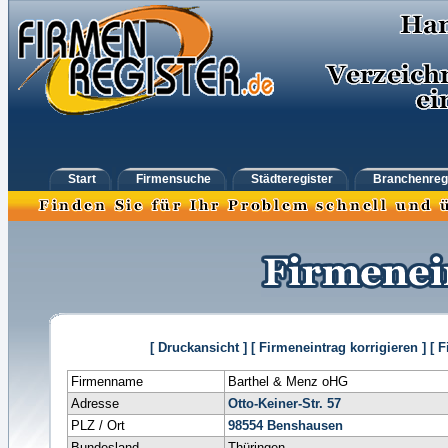
Start
Firmensuche
Städteregister
Branchenreg
[ Druckansicht ]
[ Firmeneintrag korrigieren ]
[ 
Firmenname
Barthel & Menz oHG
Adresse
Otto-Keiner-Str. 57
PLZ / Ort
98554
Benshausen
Bundesland
Thüringen