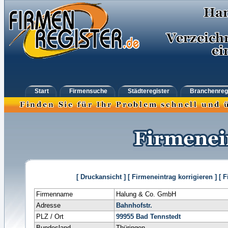
Start
Firmensuche
Städteregister
Branchenreg
[ Druckansicht ]
[ Firmeneintrag korrigieren ]
[ 
Firmenname
Halung & Co. GmbH
Adresse
Bahnhofstr.
PLZ / Ort
99955
Bad Tennstedt
Bundesland
Thüringen