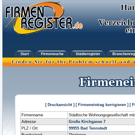
Start
Firmensuche
Städteregister
Branchenreg
[ Druckansicht ]
[ Firmeneintrag korrigieren ]
[ 
Firmenname
Städtische Wohnungsgesellschaft m
Adresse
Große Kirchgasse 7
PLZ / Ort
99955
Bad Tennstedt
Bundesland
Thüringen