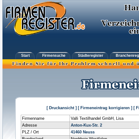
Start
Firmensuche
Städteregister
Branchenreg
[ Druckansicht ]
[ Firmeneintrag korrigieren ]
[ 
Firmenname
Valli Textilhandel GmbH, Lisa
Adresse
Anton-Kux-Str. 2
PLZ / Ort
41460
Neuss
Bundesland
Nordrhein-Westfalen