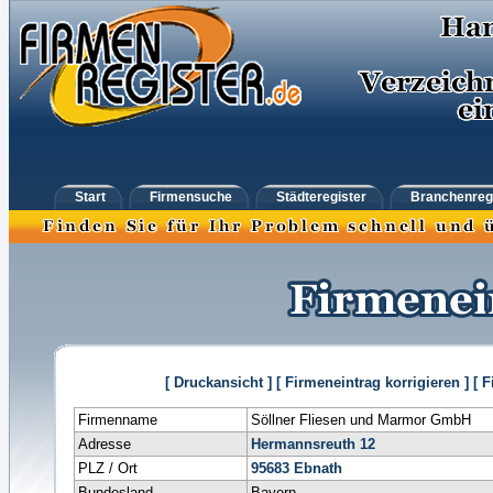
Start
Firmensuche
Städteregister
Branchenreg
[ Druckansicht ]
[ Firmeneintrag korrigieren ]
[ 
Firmenname
Söllner Fliesen und Marmor GmbH
Adresse
Hermannsreuth 12
PLZ / Ort
95683
Ebnath
Bundesland
Bayern