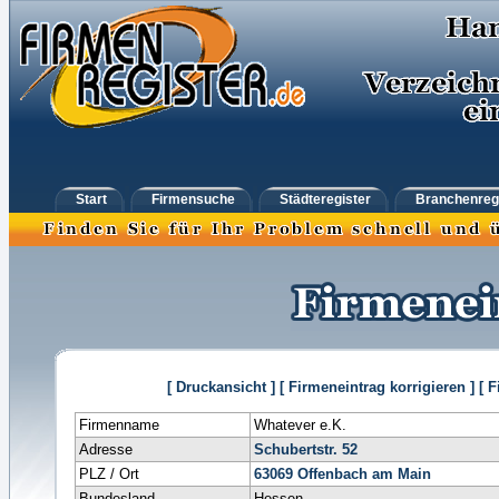
Start
Firmensuche
Städteregister
Branchenreg
[ Druckansicht ]
[ Firmeneintrag korrigieren ]
[ 
Firmenname
Whatever e.K.
Adresse
Schubertstr. 52
PLZ / Ort
63069
Offenbach am Main
Bundesland
Hessen