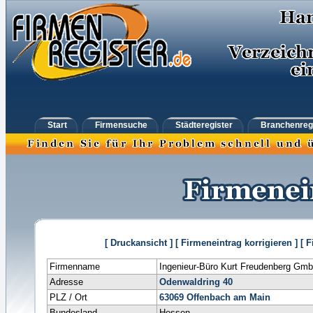
Start
Firmensuche
Städteregister
Branchenreg
[ Druckansicht ]
[ Firmeneintrag korrigieren ]
[ 
Firmenname
Ingenieur-Büro Kurt Freudenberg Gm
Adresse
Odenwaldring 40
PLZ / Ort
63069
Offenbach am Main
Bundesland
Hessen