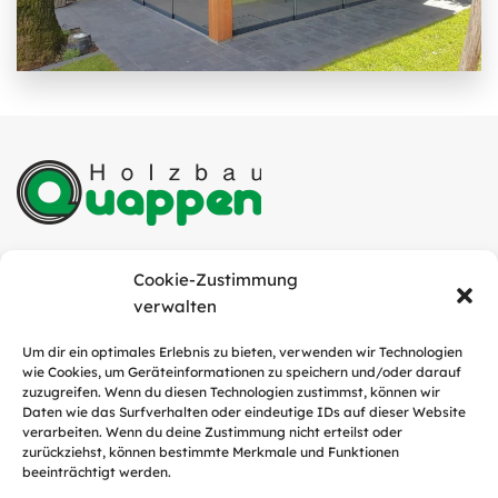
Quappen Holzbau GmbH
Cookie-Zustimmung
Industriestraße 6
verwalten
49751 Sögel
Um dir ein optimales Erlebnis zu bieten, verwenden wir Technologien
wie Cookies, um Geräteinformationen zu speichern und/oder darauf
Tel.:
05952 / 9311-0
zuzugreifen. Wenn du diesen Technologien zustimmst, können wir
E-Mail:
info@quappen-holzbau.de
Daten wie das Surfverhalten oder eindeutige IDs auf dieser Website
verarbeiten. Wenn du deine Zustimmung nicht erteilst oder
zurückziehst, können bestimmte Merkmale und Funktionen
beeinträchtigt werden.
Social Media